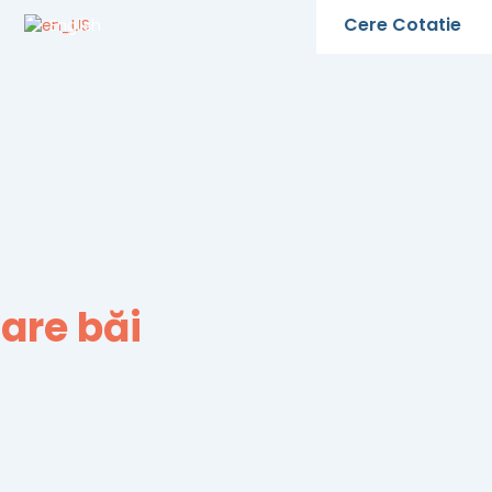
Cere Cotatie
English
vare
băi