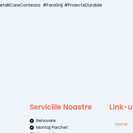
taliiCareConteaza #FaraGriji #ProiecteDurabile
Serviciile Noastre
Link-ur
Renovare
Home
Montaj Parchet