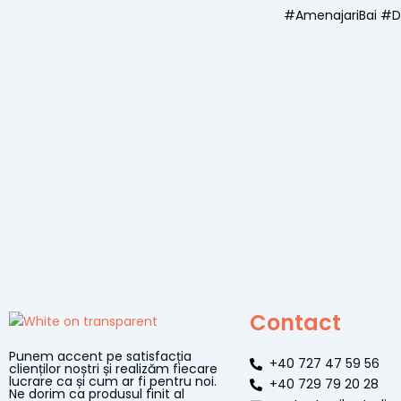
#AmenajariBai #De
Contact
Punem accent pe satisfacția
+40 727 47 59 56
clienților noștri și realizăm fiecare
lucrare ca și cum ar fi pentru noi.
+40 729 79 20 28
Ne dorim ca produsul finit al