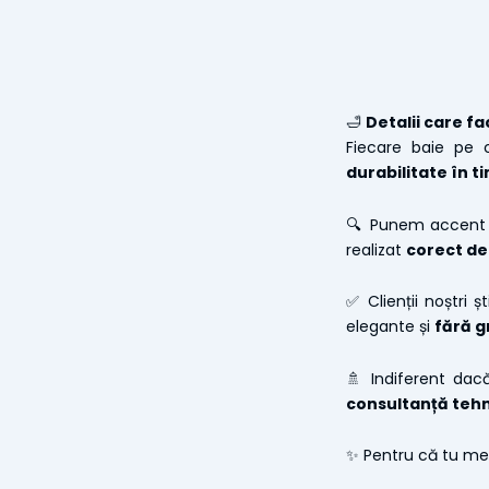
🛁
Detalii care fa
Fiecare baie pe
durabilitate în t
🔍 Punem accent p
realizat
corect de
✅ Clienții noștri 
elegante și
fără g
🚿 Indiferent dacă
consultanță tehn
✨ Pentru că tu mer