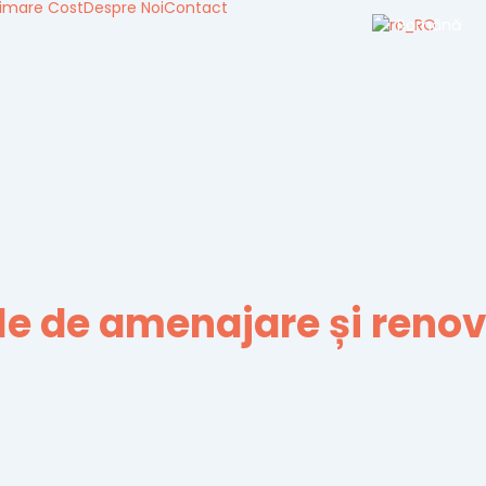
timare Cost
Despre Noi
Contact
Română
le de amenajare
și
reno