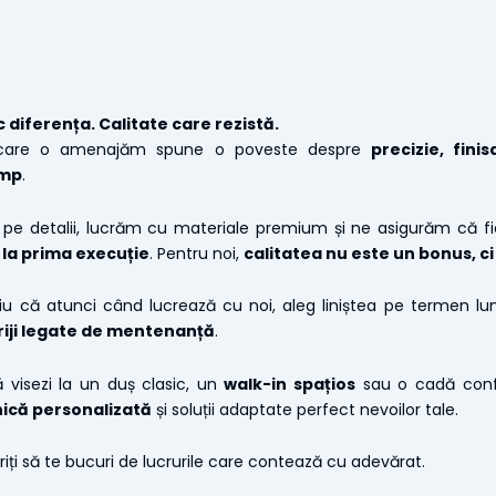
c diferența. Calitate care rezistă.
 care o amenajăm spune o poveste despre
precizie, fini
imp
.
e detalii, lucrăm cu materiale premium și ne asigurăm că fi
 la prima execuție
. Pentru noi,
calitatea nu este un bonus, c
știu că atunci când lucrează cu noi, aleg liniștea pe termen lun
riji legate de mentenanță
.
 visezi la un duș clasic, un
walk-in spațios
sau o cadă confor
ică personalizată
și soluții adaptate perfect nevoilor tale.
iți să te bucuri de lucrurile care contează cu adevărat.