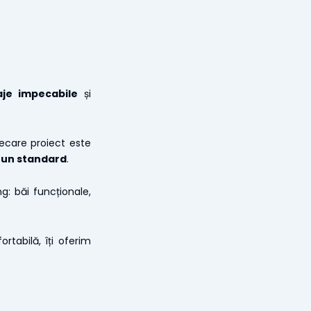
saje impecabile
și
ecare proiect este
i un standard
.
g: băi funcționale,
tabilă, îți oferim